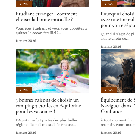
NEWS
NEWS
Étudiant étranger : comment
Pourquoi chois
choisir la bonne mutuelle ?
avec une formul
pour votre séjou
Vous êtes étudiant et vous vous apprêtez à
quitter le cocon familial ?
…
Quand il s'agit de p
ski, le choix de
…
11 mars 2026
11 mars 2026
NEWS
NEWS
3 bonnes raisons de choisir un
Équipement de Su
camping 3 étoiles en Aquitaine
Naviguer dans l
pour les vacances !
Confiance
L’Aquitaine fait partie des plus belles
À tout moment, l’app
régions du sud-ouest de la France.
…
retentir. Pour tout 
11 mars 2026
11 mars 2026