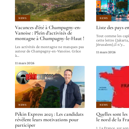
NEWS
NEWS
Vacances d’été à Champagny-en-
Liste des pays en
Vanoise : Plein d’activités de
Tout comme les cap
montagne à Champagny-le-Haut !
cette lettre (Jakart
Jérusalem),il n’y
…
Les activités de montagne ne manques pas
autour de Champagny-en-Vanoise. Grâce
11 mars 2026
à
…
11 mars 2026
NEWS
NEWS
Pékin Express 2023 : Les candidats
Quelles sont les
révèlent leurs motivations pour
le nord de la Fr
participer
1. La France, sur so