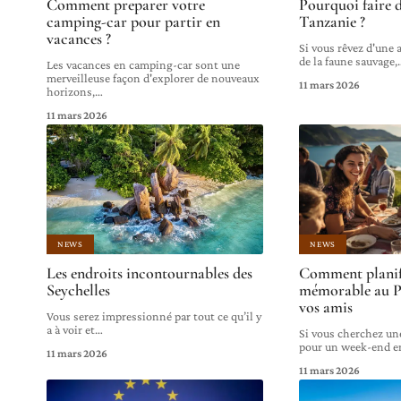
Comment preparer votre
Pourquoi faire d
camping-car pour partir en
Tanzanie ?
vacances ?
Si vous rêvez d'une 
de la faune sauvage,
Les vacances en camping-car sont une
merveilleuse façon d'explorer de nouveaux
11 mars 2026
horizons,
…
11 mars 2026
NEWS
NEWS
Les endroits incontournables des
Comment planif
Seychelles
mémorable au P
vos amis
Vous serez impressionné par tout ce qu’il y
a à voir et
…
Si vous cherchez un
pour un week-end en
11 mars 2026
11 mars 2026