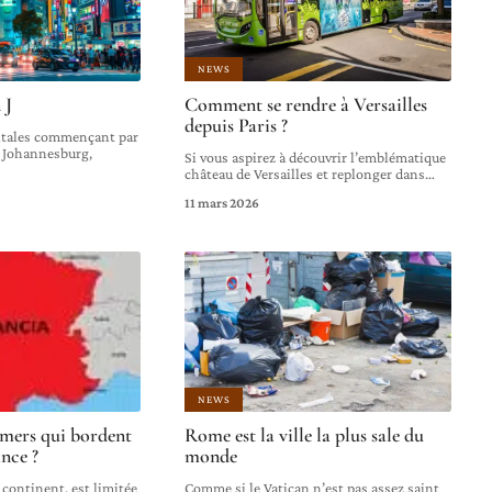
NEWS
 J
Comment se rendre à Versailles
depuis Paris ?
itales commençant par
a, Johannesburg,
Si vous aspirez à découvrir l’emblématique
château de Versailles et replonger dans
…
11 mars 2026
NEWS
 mers qui bordent
Rome est la ville la plus sale du
ance ?
monde
n continent, est limitée
Comme si le Vatican n’est pas assez saint