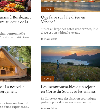
NEWS
cins à Bordeaux :
Que faire sur l’île d’Yeu en
eurs au cœur de la
Vendée ?
Située au large des côtes vendéennes, l’île
d’Yeu est un véritable joyau
…
cins, surnommé le
, est une institution
…
11 mars 2026
NEWS
e : La nouvelle
Les incontournables d’un séjour
ébergement
en Corse du Sud avec les enfants
La Corse est une destination touristique
parfaite pour des vacances en famille.
…
xe a toujours fasciné
ête d’une expérience
…
11 mars 2026