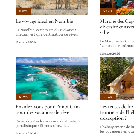
NEWS
NEWS
Le voyage idéal en Namibie
Marché des Capu
diversité et sav
La Namibie, cette terre du sud-ouest
ville
africain, est une destination de rêve
…
Le Marché des Capu
11 mars 2026
"ventre de Bordeaux"
11 mars 2026
NEWS
NEWS
Envolez-vous pour Punta Cana
Les tentes de lux
pour des vacances de rêve
frontière de l’h
d’exception ?
Envie de s'évader vers une destination
paradisiaque ? Si vous rêvez de
…
L’hébergement de lu
les voyageurs en qu
11 mars 2026