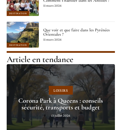
Comment s’habiller dans les Antilles ?
11 mars 2026
DESTINATION
Que voir et que faire dans les Pyrénées
Orientales ?
11 mars 2026
DESTINATION
Article en tendance
LOISIRS
Corona Park à Queens : conseils
sécurité, transports et budget
13 juillet 2026