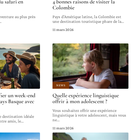
u safari en
4 bonnes raisons de visiter la
Colombie
aventure au plus près
Pays d’Amérique latine, la Colombie est
…
une destination touristique phare de la
…
11 mars 2026
NEWS
ier un week-end
Quelle expérience linguistique
ays Basque avec
offrir à mon adolescent ?
Vous souhaitez offrir une expérience
linguistique à votre adolescent, mais vous
e destination idéale
ne
…
tre amis, le
…
11 mars 2026