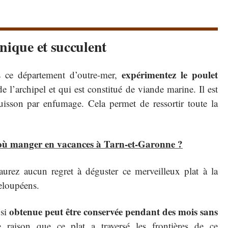
nique et succulent
expérimentez le poulet
ce département d’outre-mer,
de l’archipel et qui est constitué de viande marine. Il est
uisson par enfumage. Cela permet de ressortir toute la
où manger en vacances à Tarn-et-Garonne ?
urez aucun regret à déguster ce merveilleux plat à la
eloupéens.
obtenue peut être conservée pendant des mois sans
nsi
te raison que ce plat a traversé les frontières de ce