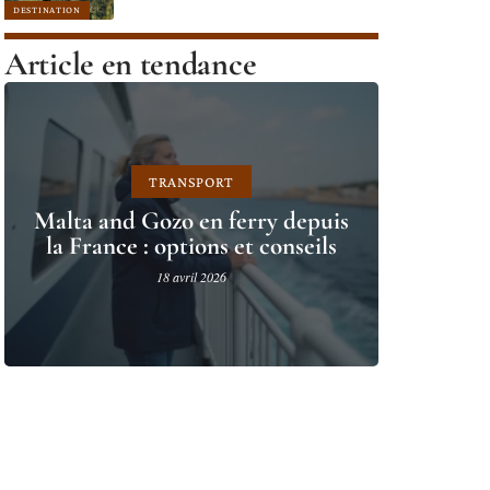
DESTINATION
Article en tendance
TRANSPORT
Malta and Gozo en ferry depuis
la France : options et conseils
18 avril 2026