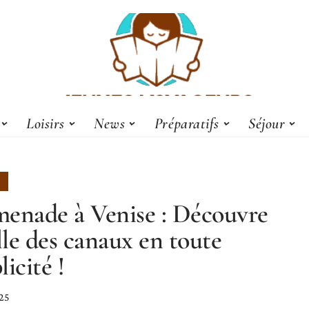
Loisirs
News
Préparatifs
Séjour
enade à Venise : Découvre
ille des canaux en toute
licité !
025