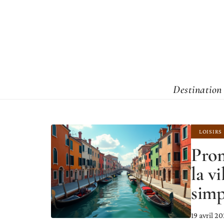
Destination
LOISIRS
Prom
la v
simp
19 avril 2