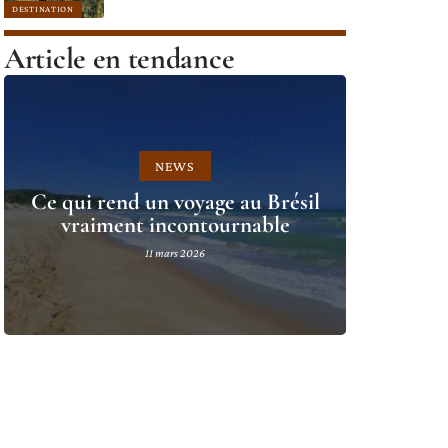
DESTINATION
Article en tendance
NEWS
Ce qui rend un voyage au Brésil
vraiment incontournable
11 mars 2026