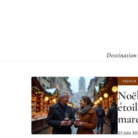
Destination
SÉJOUR
Noël
étoi
marc
25 juin 2