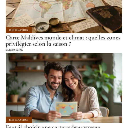
DESTINATION
Carte Maldives monde et climat : quelles zones
privilégier selon la saison ?
4 août 2026
DESTINATION
Faut-il choisir une carte cadeau voyage