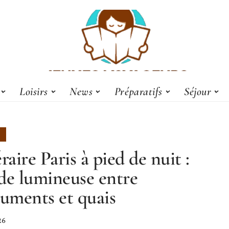
Loisirs
News
Préparatifs
Séjour
éraire Paris à pied de nuit :
de lumineuse entre
ments et quais
26