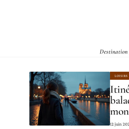
Destination
LOISIRS
Itin
bala
monu
12 juin 20