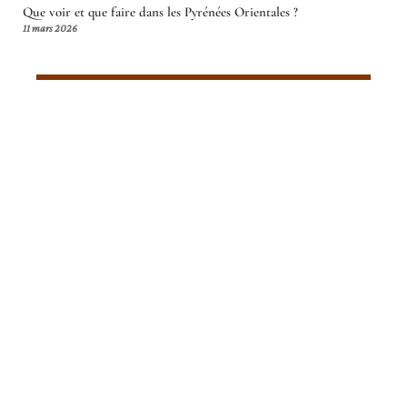
Que voir et que faire dans les Pyrénées Orientales ?
11 mars 2026
Article en tendance
DESTINATION
Les pantalons de voyage les plus
confortables pour les femmes
11 mars 2026