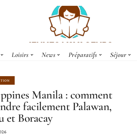
Loisirs
News
Préparatifs
Séjour
ATION
ippines Manila : comment
indre facilement Palawan,
 et Boracay
026