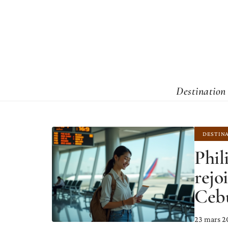
Destination
DESTIN
Phil
rejo
Cebu
23 mars 2